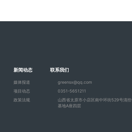
新闻动态
联系我们
媒体报道
greensx@qq.com
项目动态
0351-5651211
政策法规
山西省太原市小店区南中环街529号清控
基地A座四层